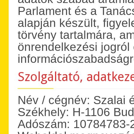
Parlament és a Tanác
alapján készült, figye
törvény tartalmára, a
önrendelkezési jogról
információszabadságró
Szolgáltató, adatke
Név / cégnév: Szalai é
Székhely: H-1106 Buda
Adószám: 10784783-