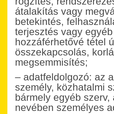
rögzítés, rendszerezés
átalakítás vagy megvá
betekintés, felhasznál
terjesztés vagy egyé
hozzáférhetővé tétel 
összekapcsolás, korlát
megsemmisítés;
– adatfeldolgozó: az 
személy, közhatalmi 
bármely egyéb szerv,
nevében személyes ad