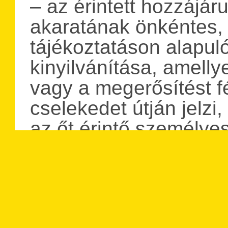
– az érintett hozzájáru
akaratának önkéntes, 
tájékoztatáson alapul
kinyilvánítása, amellye
vagy a megerősítést fé
cselekedet útján jelzi
az őt érintő személye
– adatvédelmi inciden
sérülése, amely a tová
módon kezelt személy
jogellenes megsemmisí