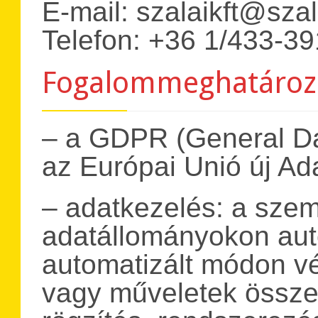
E-mail: szalaikft@szal
Telefon: +36 1/433-3
Fogalommeghatároz
– a GDPR (General Da
az Európai Unió új Ad
– adatkezelés: a sze
adatállományokon aut
automatizált módon v
vagy műveletek összes