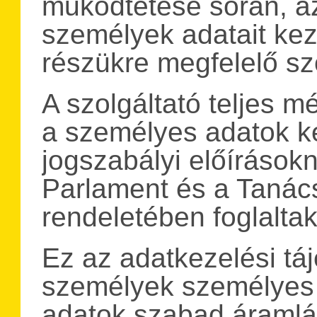
működtetése során, az 
személyek adatait keze
részükre megfelelő sz
A szolgáltató teljes m
a személyes adatok k
jogszabályi előírások
Parlament és a Tanác
rendeletében foglalta
Ez az adatkezelési tá
személyek személyes 
adatok szabad áramlá