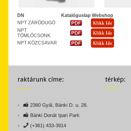
DN
Katalóguslap
Webshop
NPT ZÁRÓDUGÓ
NPT
TÖMLŐCSONK
NPT KÖZCSAVAR
raktárunk címe:
térkép:
2360 Gyál, Bánki D. u. 28.
Bánki Donát Ipari Park
(+361) 433-3914