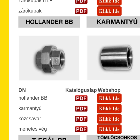
zárókupak HLF
zárókupak
DN
Katalóguslap
Webshop
hollander BB
karmantyú
közcsavar
menetes vég