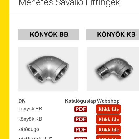
Menetes Saválló Fittingek
DN
Katalóguslap
Webshop
könyök BB
könyök KB
záródugó