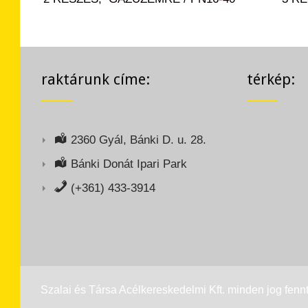
raktárunk címe:
térkép:
2360 Gyál, Bánki D. u. 28.
Bánki Donát Ipari Park
(+361) 433-3914
Szalai és Társa Acélkereskedelmi Kft. minden jog fennt