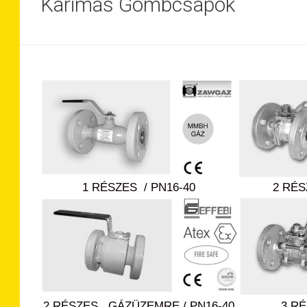
Karimás Gömbcsapok
1 RÉSZES / PN16-40
2 RÉS
2 RÉSZES, GÁZÜZEMRE / PN16-40
3 RÉ