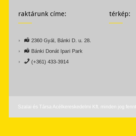
raktárunk címe:
térkép:
2360 Gyál, Bánki D. u. 28.
Bánki Donát Ipari Park
(+361) 433-3914
Szalai és Társa Acélkereskedelmi Kft. minden jog fennt