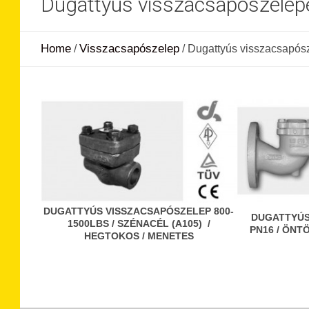
Dugattyús visszacsapószelep
Home
Visszacsapószelep
/
/
Dugattyús visszacsapós
DUGATTYÚS VISSZACSAPÓSZELEP 800-
DUGATTYÚS
1500LBS / SZÉNACÉL (A105) /
PN16 / ÖNT
HEGTOKOS / MENETES