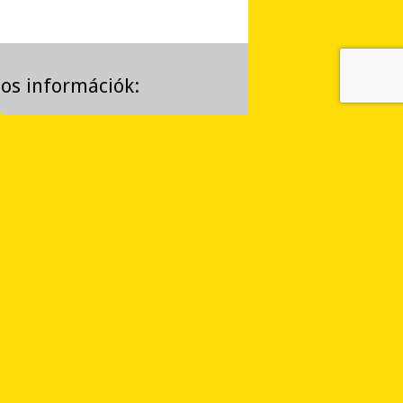
os információk:
ÁSZF
Sitemap
Tanúsítványok