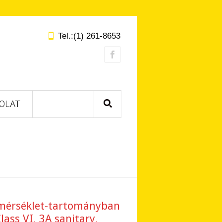
Tel.:(1) 261-8653
OLAT
hőmérséklet-tartományban
ass VI, 3A sanitary,