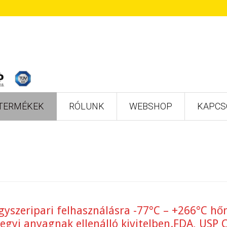
TERMÉKEK
RÓLUNK
WEBSHOP
KAPCS
yógyszeripari felhasználásra -77°C – +266°C 
egyi anyagnak ellenálló kivitelben.FDA, USP Cl