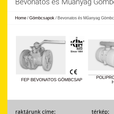
Bevonatos és Műanyag Gömb
Home
Gömbcsapok
/
/
Bevonatos és Műanyag Gömb
POLIPR
FEP BEVONATOS GÖMBCSAP
raktárunk címe:
térkép: