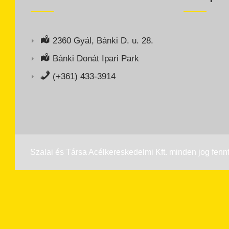
2360 Gyál, Bánki D. u. 28.
Bánki Donát Ipari Park
(+361) 433-3914
Szalai és Társa Acélkereskedelmi Kft. minden jog fennt