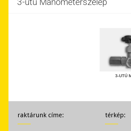
3-utú Manométerszelep
3-UTÚ
raktárunk címe:
térkép: