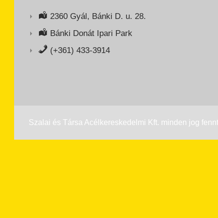
2360 Gyál, Bánki D. u. 28.
Bánki Donát Ipari Park
(+361) 433-3914
Szalai és Társa Acélkereskedelmi Kft. minden jog fennt