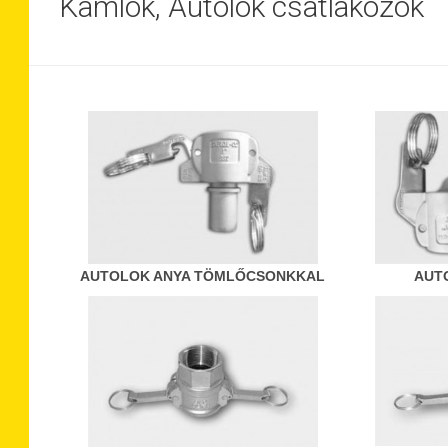
Kamlok, Autolok csatlakozók
AUTOLOK ANYA TÖMLŐCSONKKAL
AUT