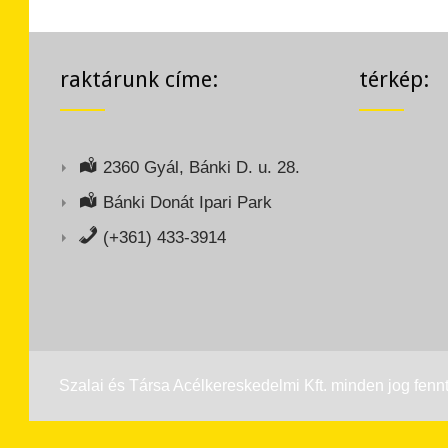
raktárunk címe:
térkép:
2360 Gyál, Bánki D. u. 28.
Bánki Donát Ipari Park
(+361) 433-3914
Szalai és Társa Acélkereskedelmi Kft. minden jog fennt