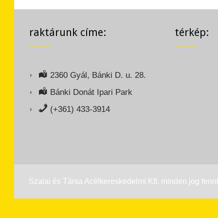
raktárunk címe:
térkép:
2360 Gyál, Bánki D. u. 28.
Bánki Donát Ipari Park
(+361) 433-3914
Szalai és Társa Acélkereskedelmi Kft. minden jog fennt