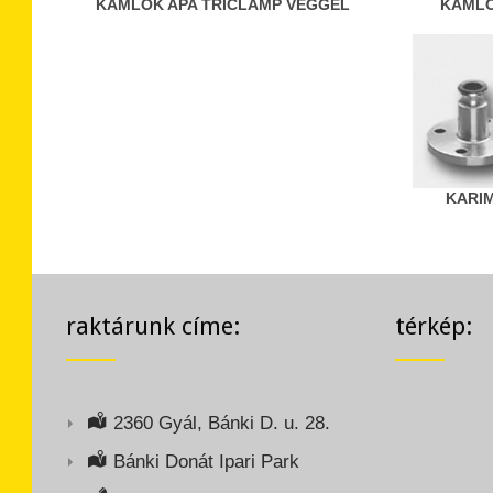
KAMLOK APA TRICLAMP VÉGGEL
KAMLO
KARI
raktárunk címe:
térkép:
2360 Gyál, Bánki D. u. 28.
Bánki Donát Ipari Park