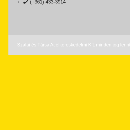
(+361) 433-3914
Szalai és Társa Acélkereskedelmi Kft. minden jog fennt