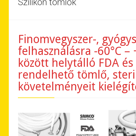
Szilikon tömlők
Finomvegyszer-, gyógysz
felhasználásra -60°C –
között helytálló FDA és
rendelhető tömlő, ster
követelményeit kielégít