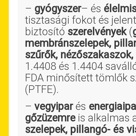
–
gyógyszer
– és
élelmis
tisztasági fokot és jelen
biztosító
szerelvények
(
membránszelepek, pillan
szűrők, nézőszakaszok,
1.4408 és 1.4404 saváll
FDA minősített tömlők sz
(PTFE).
–
vegyipar
és
energiaipa
gőzüzemre
is alkalmas 
szelepek, pillangó- és 