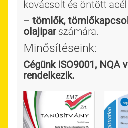
kovácsolt és öntött acél
–
tömlők, tömlőkapcsol
olajipar
számára.
Minősítéseink:
Cégünk ISO9001, NQA
v
rendelkezik.