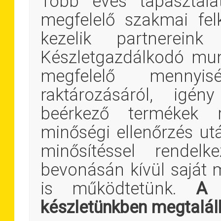
Több éves tapasztalat
megfelelő szakmai fel
kezelik partnerein
Készletgazdálkodó mu
megfelelő mennyis
raktározásáról, igény
beérkező termékek 
minőségi ellenőrzés ut
minősítéssel rendelk
bevonásán kívül saját 
is működtetünk.
A 
készletünkben megtalá