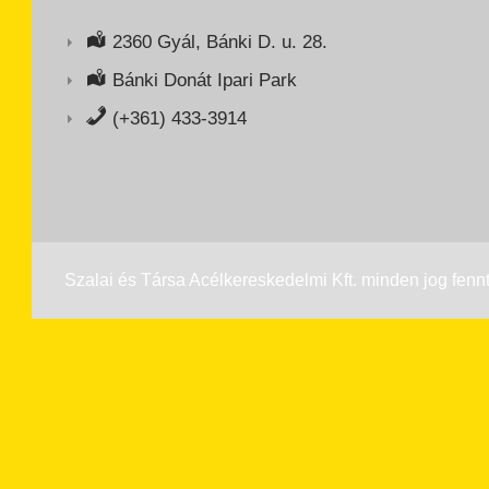
2360 Gyál, Bánki D. u. 28.
Bánki Donát Ipari Park
(+361) 433-3914
Szalai és Társa Acélkereskedelmi Kft. minden jog fennt