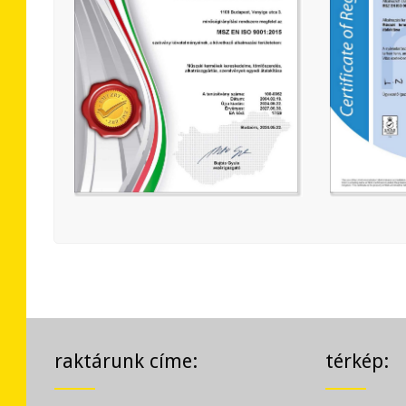
raktárunk címe:
térkép: