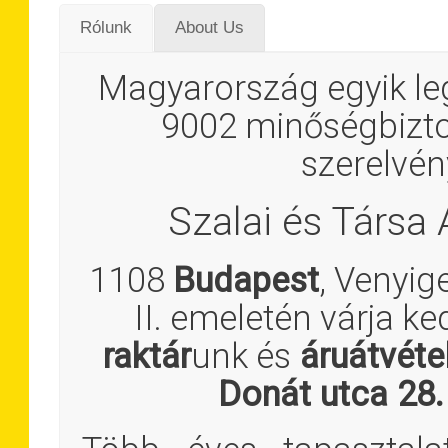
Rólunk
About Us
Magyarország egyik leg
9002 minőségbiztos
szerelvé
Szalai és Társa 
1108
Budapest
, Venyig
II. emeletén várja ke
raktár
unk és
áruátvéte
Donát utca 28.