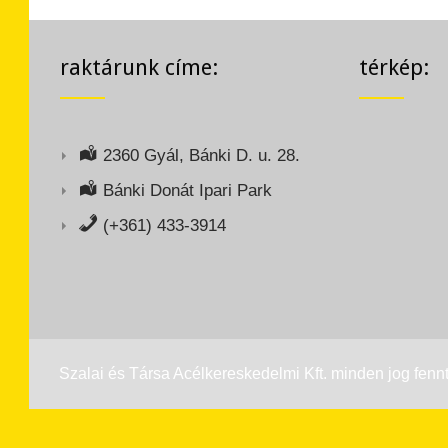
raktárunk címe:
térkép:
2360 Gyál, Bánki D. u. 28.
Bánki Donát Ipari Park
(+361) 433-3914
Szalai és Társa Acélkereskedelmi Kft. minden jog fennt