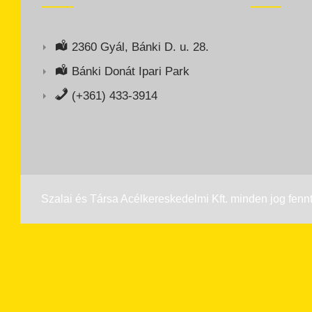
2360 Gyál, Bánki D. u. 28.
Bánki Donát Ipari Park
(+361) 433-3914
Szalai és Társa Acélkereskedelmi Kft. minden jog fennt