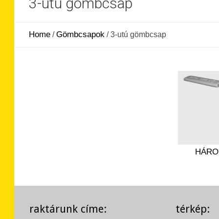
3-utú gömbcsap
Home
Gömbcsapok
/
/
3-utú gömbcsap
HÁRO
raktárunk címe:
térkép: