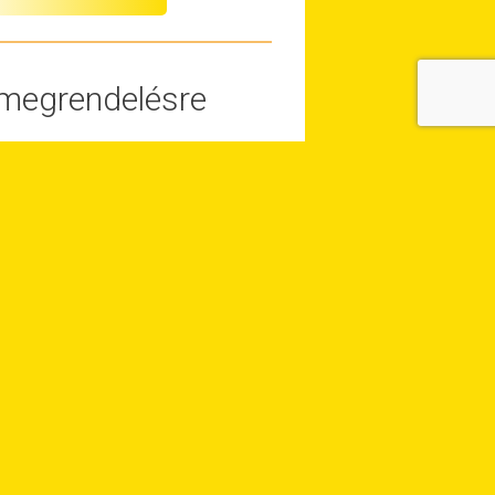
n megrendelésre
jon minket.
BALFLEX SD/UPE