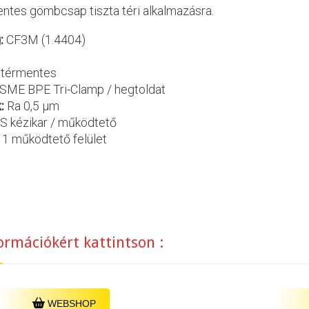
mentes gömbcsap tiszta téri alkalmazásra.
:
CF3M (1.4404)
ttérmentes
SME BPE Tri-Clamp / hegtoldat
k:
Ra 0,5 μm
S kézikar / működtető
1 működtető felület
ormációkért kattintson :
WEBSHOP