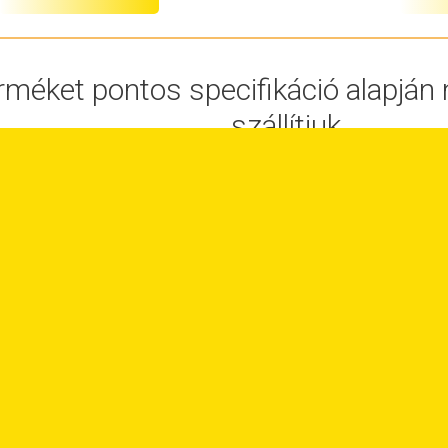
rméket pontos specifikáció alapjá
szállítjuk.
Részletekért
írjon nekünk, vagy hív
ollanderkötés