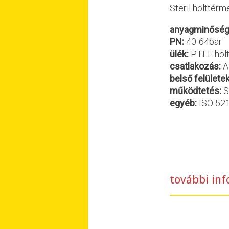
Steril holttér
anyagminőség
PN:
40-64bar
ülék:
PTFE hol
csatlakozás:
A
belső felülete
működtetés:
S
egyéb:
ISO 521
további inf