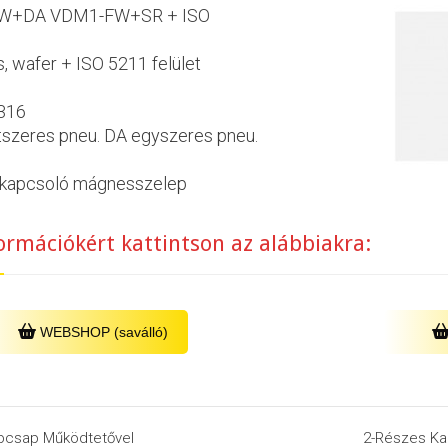
W+DA VDM1-FW+SR + ISO
s, wafer + ISO 5211 felület
 316
étszeres pneu. DA egyszeres pneu.
áskapcsoló mágnesszelep
ormációkért kattintson az alábbiakra:
WEBSHOP (saválló)
csap Működtetővel
2-Részes K