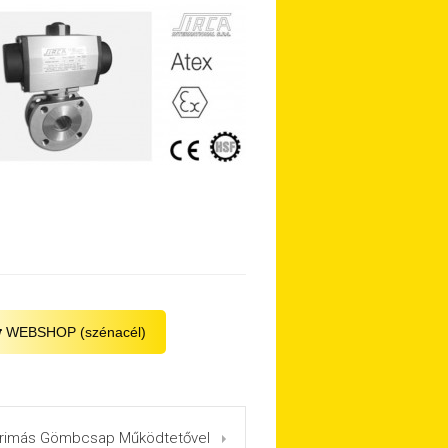
WEBSHOP (szénacél)
arimás Gömbcsap Működtetővel