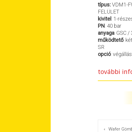
típus:
VDM1-F
FELÜLET
kivitel
: 1-része
PN
: 40 bar
anyaga
: GSC /
működtető
: k
SR
opció
: végáll
további inf
Wafer Gömb